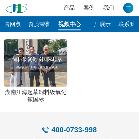
产品
案例
我们
销售网点
资质荣誉
视频中心
工厂展示
联系我
湖南江海起草饲料级氯化
铵国标
400-0733-998