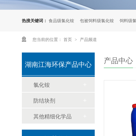
2026年氯化铵市场行情，区域性价格波动明显！
热搜关键词：
食品级氯化铵
包被饲料级氯化铵
饲料级
中国专业的氯化铵厂家：湖南江海，为何能屹立化工行业25年？
您当前的位置：
首页
产品频道
>
2026年氯化铵市场预测规模为26.448亿美元，亚太地区市场份额为74.69%
产品中心
2026年全球氯化铵市场应用及趋势分析！
湖南江海环保产品中心
2026年中国仍然是最大的氯化铵生产国和出口国
氯化铵
北方饲料厂都用氯化铵，氯化铵作为饲料添加剂注意事项！
防结块剂
饲料级氯化铵—反刍养殖高效氮源与健康调节剂！
其他精细化学品
氯化铵防结块剂正确使用方法，如何解决氯化铵结块问题？
氯化铵生产工艺全解析：从原料到成品完整流程