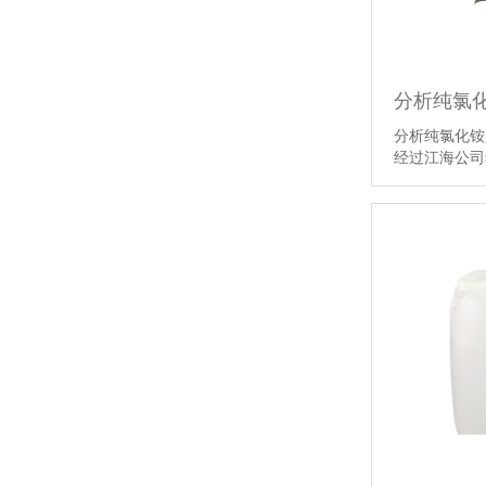
分析纯氯
分析纯氯化铵
经过江海公