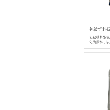
包被饲料
包被缓释型氯
化为原料，