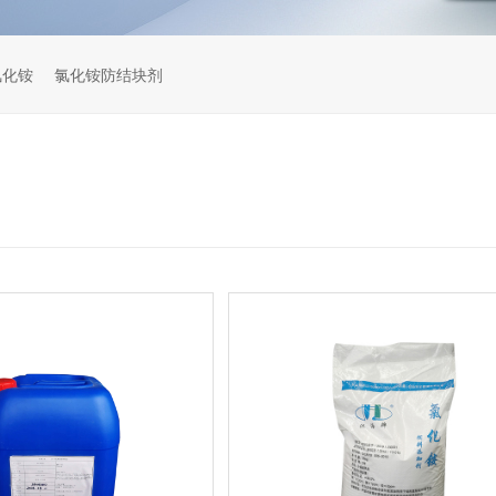
氯化铵
氯化铵防结块剂